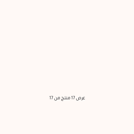
التفاصيل
التفاصيل
127.128SR
كريم السوفت بلوم
التفاصيل
عرض 17 منتج من 17