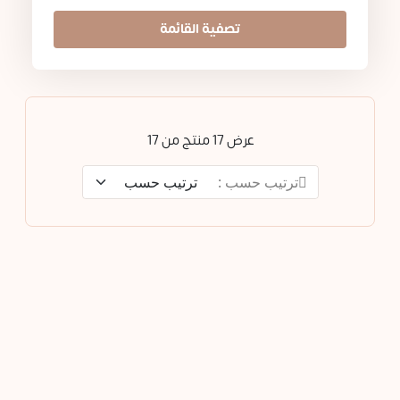
تصفية القائمة
عرض 17 منتج من 17
ترتيب حسب :
323.117SR
439.651SR
عرض # 10 – باقة مكافحة
عرض # 09 – باقة مكافحة
الشيخوخة + واقي الشمس
التجاعيد والنضارة