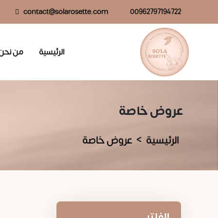
contact@solarosette.com
00962797194722
الرئيسية
من نحن
عروض خاصة
الرئيسية
عروض خاصة
الفلتر