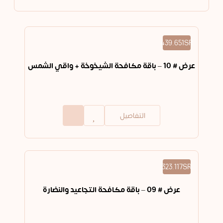
439.651SR
عرض # 10 – باقة مكافحة الشيخوخة + واقي الشمس
التفاصيل
323.117SR
عرض # 09 – باقة مكافحة التجاعيد والنضارة