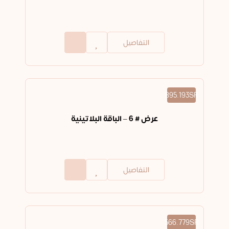
التفاصيل
895.193SR
عرض # 6 – الباقة البلاتينية
التفاصيل
566.779SR