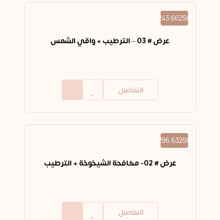
243.662SR
عرض # 03 – الترطيب + واقي الشمس
التفاصيل
296.632SR
عرض # 02- مكافحة الشيخوخة + الترطيب
التفاصيل