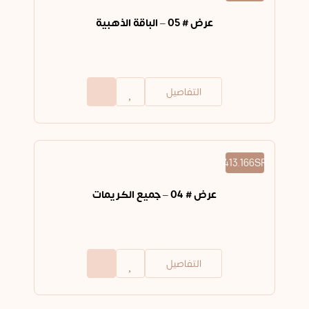
عرض # 05 – الباقة الذهبية
التفاصيل
413.166SR
عرض # 04 – جميع الكريمات
التفاصيل