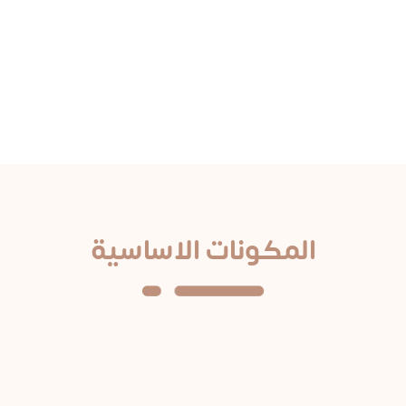
من السعودية
 عندي ثعلبة وجربت كثير منتجات لأن شعري صار خفيف. بصراحة، منتجكم 
يطلع! ورح أطلب 3 عبوات كمان إذا أمكن. شكراً جزيلاً لكم!
البكجات الاكثر مبيعا!
ذهلة للعناية بالبشرة والشعر والتجميل تعيد تعريف الع
اشتري الآن
المكونات الاساسية
خلاصة البروبوليس
زيت التين ال