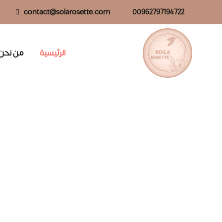
contact@solarosette.com
00962797194722
الرئيسية
من نحن