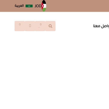
العربية
JOD
0
0
اصل معنا
تواصل معنا
ارقام الهاتف
00962797194722
البريد الالكتروني