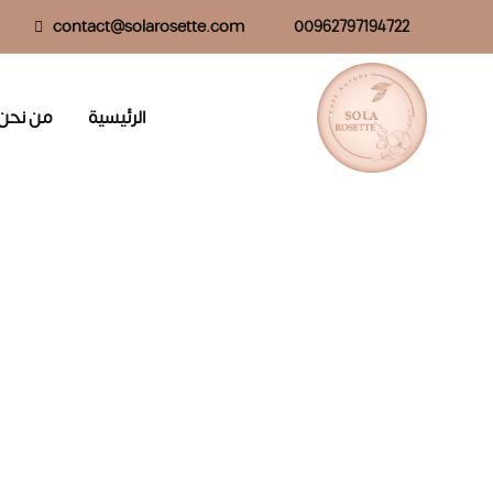
contact@solarosette.com
00962797194722
الرئيسية
من نحن
الوصول ا
جميع المنتجا
المكونات الأ
المدونة
انشاء حساب