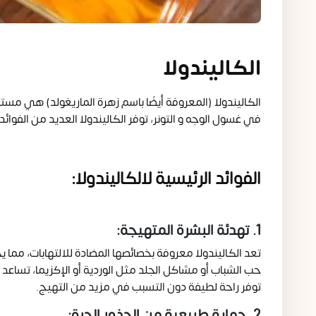
الكاليندولا
الكاليندولا (المعروفة أيضًا باسم زهرة الماريغولد) هي م
في غسول الوجه و التونر، توفر الكاليندولا العديد من الفوائد
الفوائد الرئيسية لالكاليندولا:
1. تهدئة البشرة المتهيجة:
تعد الكاليندولا معروفة بخصائصها المضادة للالتهابات، مما يج
حب الشباب أو مشاكل الجلد مثل الوردية أو الإكزيما، تساعد ال
توفر راحة لطيفة دون التسبب في مزيد من التهيج.
2. حماية طبيعية من الجذور الحرة: