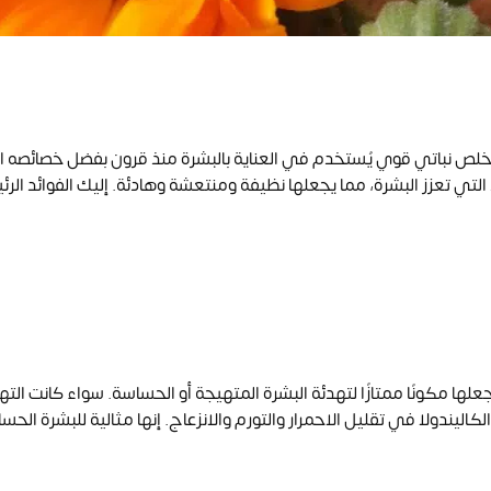
ستخلص نباتي قوي يُستخدم في العناية بالبشرة منذ قرون بفضل خصائصه ال
 التي تعزز البشرة، مما يجعلها نظيفة ومنتعشة وهادئة. إليك الفوائد الرئي
علها مكونًا ممتازًا لتهدئة البشرة المتهيجة أو الحساسة. سواء كانت الته
كاليندولا في تقليل الاحمرار والتورم والانزعاج. إنها مثالية للبشرة الح