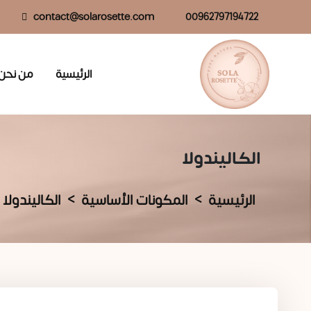
contact@solarosette.com
00962797194722
الرئيسية
من نحن
الكاليندولا
الرئيسية
المكونات الأساسية
الكاليندولا