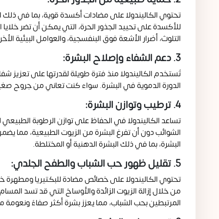
تحتوي الكاليندولا على مضادات أكسدة قوية، بما في ذلك ال
للأكسدة على تحييد الجذور الحرة، التي يمكن أن تضر خلايا
التلوث، أضرار الأشعة فوق البنفسجية، والعوامل البيئية ال
3. دعم الشفاء وإصلاح البشرة:
تُستخدم الكاليندولا منذ فترة طويلة لقدرتها على تعزيز شف
الدورة الدموية في البشرة. سواء كنت تعاني من جروح صغيرة 
4. ترطيب وتوازن البشرة:
تساعد الكاليندولا في الحفاظ على توازن الرطوبة الطبيعي للبش
الشوائب دون أن تفرغ البشرة من الزيوت الطبيعية، مما يضمن 
البشرة، بما في ذلك البشرة الدهنية أو المختلطة.
5. تقليل ظهور حب الشباب والطفح الجلدي:
تحتوي الكاليندولا على خصائص مضادة للبكتيريا ومطهرة خف
من خلال إزالة الزيوت الزائدة والأوساخ التي قد تسد المسام
المرتبطين بحب الشباب، مما يعزز بشرة أكثر صفاءً ونعومة م