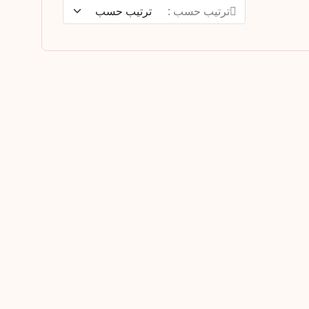
ترتيب حسب :
75د.ا
التجاعيد
عرض # 08 – باقة الروتين الصباحي
التفاصيل
107د.ا