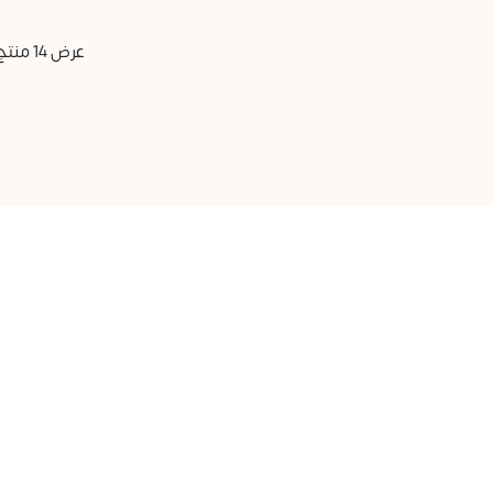
عرض 14 منتج من 14
الوصول ا
جميع المنتجا
المكونات الأ
المدونة