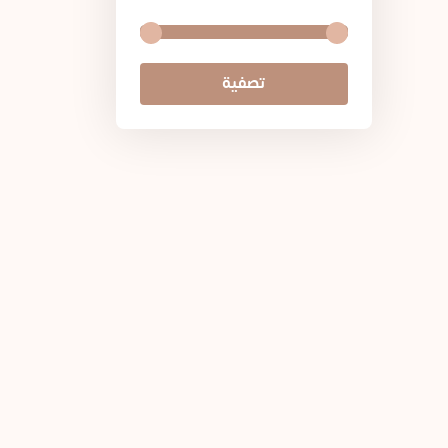
عرض # 07 – باقة الترطيب ا
تصفية
78د.ا
عرض # 04 – 