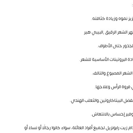
:
يز نموه وزيادة كثافته
.
ر الشعر الرقيق
,
البيبي هير
لجذور حتى الأطراف
.
دة البروتينات الأساسية للشعر
.
لشعر المصبوغ والتالف
.
فروة الرأس وعلاجها
.
فضل البيتاكاروتين والثعلب الهندي
.
وفير إحساس بالانتعاش
.
يت رابونزيل لجميع أفراد العائلة، سواء كانوا رجالًا أو نساءً أو