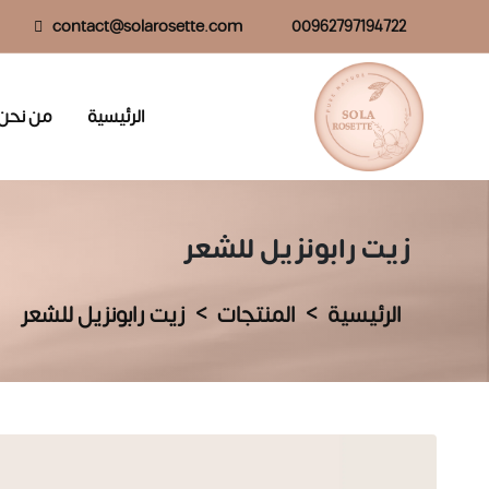
contact@solarosette.com
00962797194722
الرئيسية
من نحن
زيت رابونزيل للشعر
الرئيسية
المنتجات
زيت رابونزيل للشعر