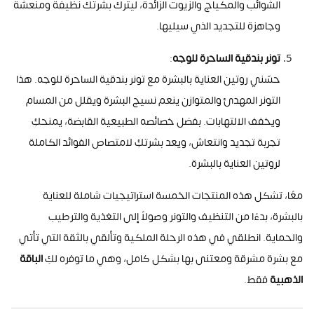
الشوائب والمكياج والزيوت الزائدة، ليترك بشرتك نظيفة ومنعشة
وجاهزة للتجديد الذي سيليها
.
تونر بندقية الساحرة للوجه
:
حسّني روتين العناية بالبشرة مع تونر بندقية الساحرة للوجه. هذا
التونر المهدئ والمتوازن ينعم نسيج البشرة ويقلل من المسام
ويخفف الالتهابات. بفضل خصائصه الطبيعية القابضة، يمنحكِ
تجربة تجديد وانتعاش، ويعد بشرتكِ لامتصاص الفوائد الكاملة
لروتين العناية بالبشرة
.
معًا، تشكل هذه المنتجات الخمسة استراتيجيات شاملة للعناية
بالبشرة، بدءًا من التنظيف والتونر وصولاً إلى التغذية والترطيب
والحماية. انطلقي في هذه الرحلة الملكية وتألقي بالثقة التي تأتي
مع بشرة مشرقة ومعتنى بها بشكل كامل، وهي ما توفره لكِ
الباقة
الذهبية
فقط
.