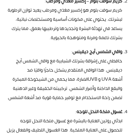
كريم سوفت بلوم – إكسير مغذي ومرطب
:
كريم سوفت بلوم هو إكسير مغذي ومرطب يعيد توازن الرطوبة
لبشرتك. يحتوي على مكونات أساسية ومستخلصات نباتية،
يساعد في تهدئة البشرة وتجديدها وترطيبها بعمق، مما يترك
بشرتك ناعمة ومرنة ومتوهجة بالحيوية
.
واقي الشمس آيج ديفينس
:
حافظي على إشراقة بشرتك الشبابية مع واقي الشمس آيج
ديفينس. هذا الواقي المتقدم يشكل حاجزًا واقيًا ضد
أشعة
UVA
و
UVB
الضارة، مما يحمي من الشيخوخة المبكرة
والبقع الداكنة وأضرار الشمس. تركيبته الخفيفة وغير الدهنية
تضمن راحة الاستخدام مع توفير حماية قوية ضد أشعة الشمس
.
غسول ملكة النحل للوجه
:
ابدئي روتين العناية بالبشرة مع غسول ملكة النحل للوجه
للحصول على العناية الملكية. هذا الغسول اللطيف والفعال يزيل