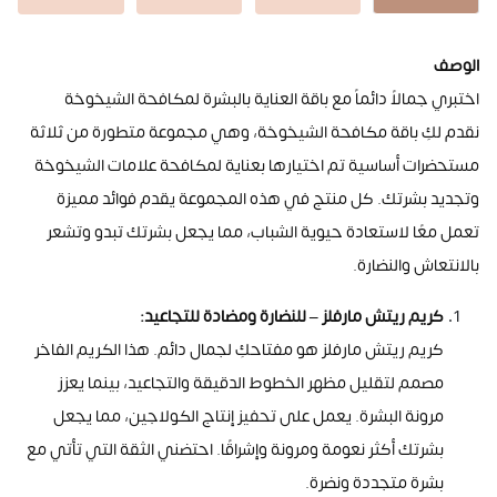
الوصف
اختبري جمالاً دائماً مع باقة العناية بالبشرة لمكافحة الشيخوخة
نقدم لكِ باقة مكافحة الشيخوخة، وهي مجموعة متطورة من ثلاثة
مستحضرات أساسية تم اختيارها بعناية لمكافحة علامات الشيخوخة
وتجديد بشرتك. كل منتج في هذه المجموعة يقدم فوائد مميزة
تعمل معًا لاستعادة حيوية الشباب، مما يجعل بشرتك تبدو وتشعر
بالانتعاش والنضارة
.
كريم ريتش مارفلز – للنضارة
ومضادة للتجاعيد
:
كريم ريتش مارفلز هو مفتاحكِ لجمال دائم. هذا الكريم الفاخر
مصمم لتقليل مظهر الخطوط الدقيقة والتجاعيد، بينما يعزز
مرونة البشرة. يعمل على تحفيز إنتاج الكولاجين، مما يجعل
بشرتك أكثر نعومة ومرونة وإشراقًا. احتضني الثقة التي تأتي مع
بشرة متجددة ونضرة
.