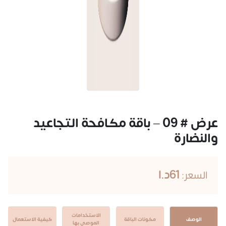
عرض # 09 – باقة مكافحة التجاعيد
والنضارة
61د.ا
السعر:
الاستخدامات
الوصف
مكونات الباقة
كيفية الاستعمال
الموصى بها