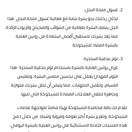
غسول ملكة النحل
:
ابدئي رحلتك نحو بشرة شابة مع فعالية غسول ملكة النحل. هذا
الجل ينظف البشرة بفعالية من الشوائب والمكياج والزيوت الزائدة،
مما يُعد بشرتك لاستقبال أقصى استفادة من روتين العناية
بالبشرة المضاد للشيخوخة
.
تونر بندقية الساحرة
:
عززي روتين العناية بالبشرة باستخدام تونر بندقية الساحرة. هذا
التونر المهدئ يعمل على تحسين ملمس البشرة، وتقليص
المسام، وتقليل الالتهابات، مما يضمن أن تظل بشرتك متوازنة
وجاهزة لتلقي العلاجات المضادة للشيخوخة التي تليها
.
تقدم لكِ باقة مكافحة الشيخوخة نهجًا شاملاً لمواجهة علامات
الشيخوخة، وتعزيز بشرة أكثر نعومة ومرونة وشبابًا. من خلال دمج
هذه المنتجات الثلاثة الاستثنائية في روتين العناية بالبشرة اليومي،