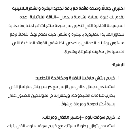
اختبري جمالًا وصحة فائقة مع باقة تجديد البشرة والشعر البلاتينية
نقدم لكِ ذروة العناية الشاملة بالجمال –
الباقة البلاتينية
. هذه
المجموعة الفاخرة التي تتكون من سبعة منتجات تم اختيارها بعناية
تتجاوز العناية التقليدية بالبشرة والشعر، حيث تقدم نهجًا شاملاً لرفع
مستوى روتينكِ الجمالي والصحي. اكتشفي الفوائد الملكية التي
تقدمها كل مكونة لبشرتكِ وشعركِ
:
للبشرة
:
كريم ريتش مارفيلز للنضارة ومكافحة للتجاعيد
:
استمتعي بجمال خالي من الزمن مع كريم ريتش مارفيلز الذي
يحارب علامات الشيخوخة، ويحفز إنتاج الكولاجين للحصول على
بشرة أكثر نعومة ومرونة وإشراقًا
.
كريم سوفت بلوم – إكسير مغذي ومرطب
:
استعيدي توازن رطوبة بشرتكِ مع كريم سوفت بلوم، الذي يترك