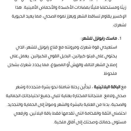
زيتًا ومستخلصًا مليئًا بمضادات الأكسدة والأحماض الأمينية. هذا
الإكسير يقاوم تساقط الشعر ويعزز نموه الصحي، مما يعيد الحيوية
لشعركِ
.
ماسك رابونزل للشعر
:
استعيدي قوة شعركِ ومرونته مع قناع رابونزل للشعر، الذي
يحتوي على فيتو كيراتين، البديل القوي للكيراتين. يعمل على
إصلاح الشعر التالف والهش أو المصبوغ، مما يجدد شعركِ بشكل
ملحوظ
.
مع
الباقة البلاتينية
، تبدأين رحلة شاملة نحو بشرة متجددة وشعر
صحي ولامع. منتجاتنا المختارة بعناية تلبي جميع احتياجاتكِ الجمالية
والصحية، بدءًا من العناية بالبشرة والشعر وصولاً إلى الحماية والتجديد.
احتضني الثقة والفخامة التي تقدمها فقط باقة البلاتين، وارفعي
مستوى جمالكِ وصحتكِ إلى آفاق ملكية
.