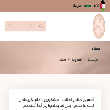
العربية
JOD
0
0
صفاء
الرئيسية
المدونة
صفاء
أمس وصلني الطلب – مشكورين! حالياً كريماتي
لسه ما خلصوا، بس لما يخلصوا رح أبدأ أستخدم