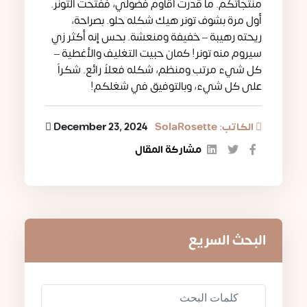
منتجاتكم. ما قدرت أقاوم فضولي، ففتحت التونر.
أول مرة بشوف تونر هيك شكله حلو. بصراحة،
ريحته رهيبة – خفيفة ومنعشة. بحس إنه أكثر زي
سيروم منه تونر! كمان حبيت التغليف والأغطية –
كل شيء مرتب ومنظم، شكله فعلاً رائع. شكراً
على كل شيء، وبالتوفيق في شغلكم!
الكاتب: SolaRosette
December 23, 2024
مشاركة المقال
البحث السريع