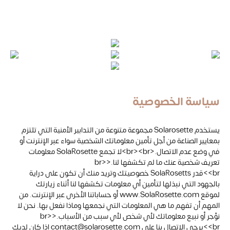
سياسة الخصوصية
يستخدم Solarosette مجموعة متنوعة من التدابير الأمنية التي تلتزم
بمعايير الصناعة من أجل تأمين معلوماتك الشخصية سواء عبر الإنترنت أو
في وضع عدم الاتصال.<br><br>لا تجمع SolaRosette معلومات
تعريف شخصية عنك ما لم تكشفها لنا.<br>
<br>قدر SolaRosetts خصوصيتك وتريد منك أن تكون على دراية
بالجهود التي نبذلها لتأمين أي معلومات تكشفها لنا أثناء زيارتك
لموقع www.SolaRosette.com أو حساباتنا الأخرى عبر الإنترنت. من
المهم أن تفهم ما هي المعلومات التي نجمعها وماذا نفعل بها. نحن لا
نؤجر أو نبيع معلوماتك لأي شخص لأي سبب من الأسباب.<br>
<br>يرجى الاتصال بنا على contact@solarosette.com إذا كان لديك